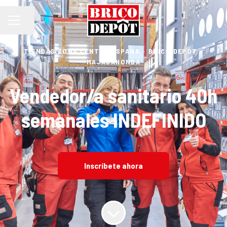
Compartir página
MENÚ DE EMPLEO
TIENDAS ZONA CENTRO ESPAÑA
·
BRICO DEPÔT -
MAJADAHONDA
Vendedor/a sanitario 40h
semanales INDEFINIDO
Inscríbete ahora