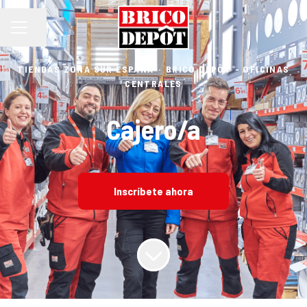
Compartir página
MENÚ DE EMPLEO
TIENDAS ZONA SUR ESPAÑA
·
BRICO DEPÔT - OFICINAS
CENTRALES
Cajero/a
Inscríbete ahora