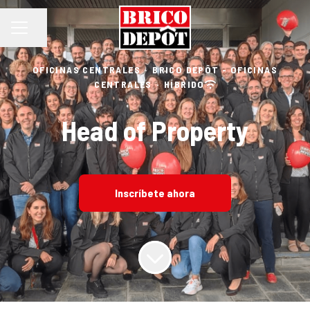
Compartir página
MENÚ DE EMPLEO
OFICINAS CENTRALES
·
BRICO DEPÔT - OFICINAS
CENTRALES
·
HÍBRIDO
Head of Property
Inscríbete ahora