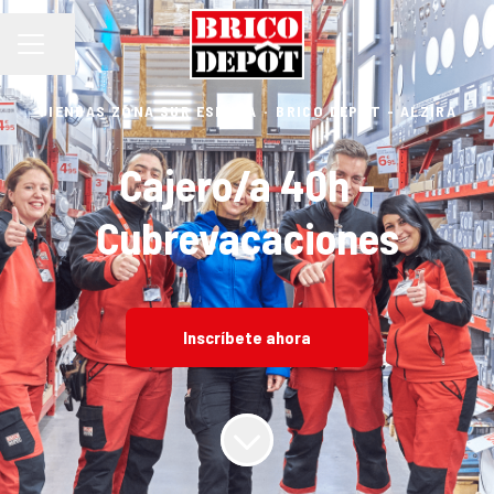
Compartir página
MENÚ DE EMPLEO
TIENDAS ZONA SUR ESPAÑA
·
BRICO DEPÔT - ALZIRA
Cajero/a 40h -
Cubrevacaciones
Inscríbete ahora