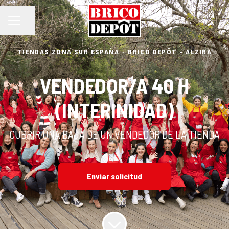
Compartir página
MENÚ DE EMPLEO
TIENDAS ZONA SUR ESPAÑA
·
BRICO DEPÔT - ALZIRA
VENDEDOR/A 40 H
(INTERINIDAD)
CUBRIR UNA BAJA DE UN VENDEDOR DE LA TIENDA
Enviar solicitud